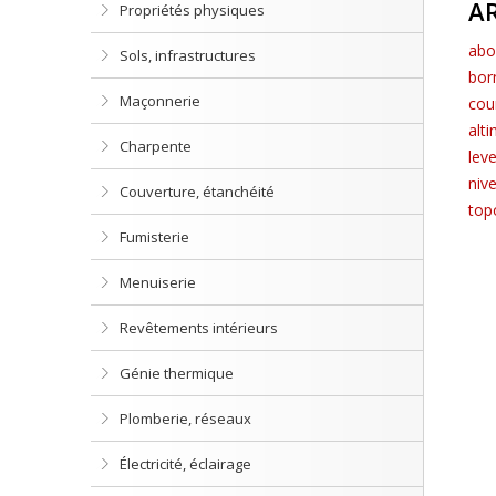
A
Propriétés physiques
abo
Sols, infrastructures
bor
Maçonnerie
cou
alt
Charpente
leve
niv
Couverture, étanchéité
top
Fumisterie
Menuiserie
Revêtements intérieurs
Génie thermique
Plomberie, réseaux
Électricité, éclairage