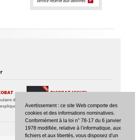
r
COBAT
DICOBAT VISUEL
ulaire de la
L'essentiel du bâtiment
Avertissement : ce site Web comporte des
 expliqué et
en images et présenté
par thèmes.
cookies et des informations nominatives.
Conformément à la loi n° 78-17 du 6 janvier
1978 modifiée, relative à l'informatique, aux
fichiers et aux libertés, vous disposez d'un