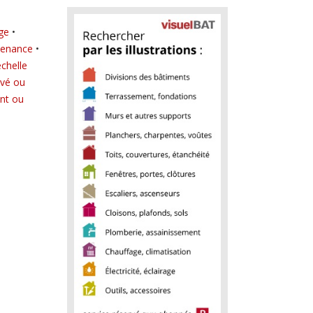
ge
•
tenance
•
échelle
evé ou
ent ou