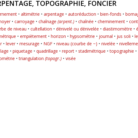
RPENTAGE, TOPOGRAPHIE, FONCIER
rnement
•
altimétrie
•
arpentage
•
autoréduction
•
bien-fonds
•
borna
noyer
•
carroyage
•
chaînage
(arpent.)
•
chaînée
•
cheminement
•
con
rbe de niveau
•
cultellation
•
dénivelé ou dénivelée
•
diastimomètre
•
imétrique
•
empiètement
•
horizon
•
hypsométrie
•
journal
•
jus soli
•
l
r
•
lever
•
mesurage
•
NGF
•
niveau (courbe de ~)
•
nivelée
•
nivellem
elage
•
piquetage
•
quadrillage
•
report
•
stadimétrique
•
topographie
•
ométrie
•
triangulation
(topogr.)
•
visée