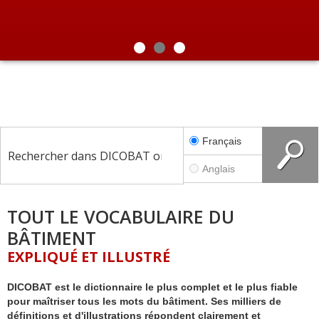
Inclus : 1 an d'accès à Dicobatonline
Menuiserie
Boostez vos connaissances dans tous les
domaines de la construction !
Revêtements intérieurs
NOUVELLE
FONCTIONNALITÉ !
Génie thermique
EN SAVOIR PLUS
avec VisuelBAT, recherchez par les
e
e
10
5
Abonnement
illustrations
Plomberie, réseaux
édition
édition
Électricité, éclairage
Français
Serrurerie, ferronnerie
Sécurité
Anglais
Outils, matériel, quincaillerie
TOUT LE VOCABULAIRE DU
Fixations, collages, joints
BÂTIMENT
Vitrerie, miroiterie
EXPLIQUÉ ET ILLUSTRÉ
Acoustique
DICOBAT est le dictionnaire le plus complet et le plus fiable
Métiers
pour maîtriser tous les mots du bâtiment. Ses milliers de
définitions et d'illustrations répondent clairement et