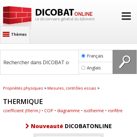
Thèmes
Architecture
Français
Description des bâtiments
Anglais
Matériaux, composants
Propriétés physiques
Propriétés physiques
>
Mesures, contrôles essais
>
Sols, infrastructures
THERMIQUE
Maçonnerie
coefficient
(therm.)
•
COP
•
diagramme
•
isotherme
•
rorifère
Charpente
Couverture, étanchéité
Nouveauté
DICOBATONLINE
Fumisterie