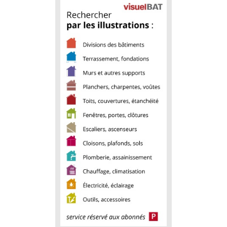
Menuiserie
Revêtements intérieurs
Génie thermique
Plomberie, réseaux
Électricité, éclairage
Serrurerie, ferronnerie
Sécurité
Outils, matériel, quincaillerie
Fixations, collages, joints
Vitrerie, miroiterie
Acoustique
Métiers