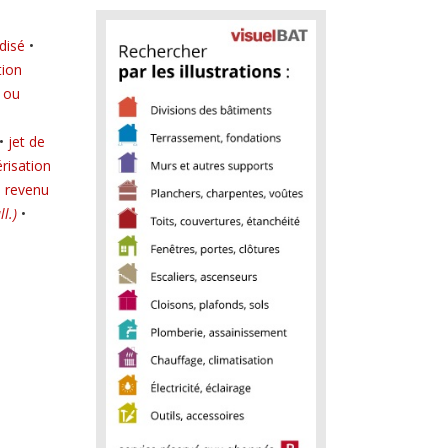
disé
•
ion
 ou
•
jet de
risation
•
revenu
l.)
•