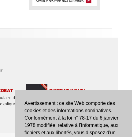
r
COBAT
DICOBAT VISUEL
ulaire de la
L'essentiel du bâtiment
Avertissement : ce site Web comporte des
 expliqué et
en images et présenté
par thèmes.
cookies et des informations nominatives.
Conformément à la loi n° 78-17 du 6 janvier
1978 modifiée, relative à l'informatique, aux
fichiers et aux libertés, vous disposez d'un