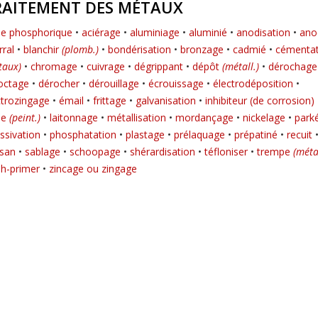
RAITEMENT DES MÉTAUX
de phosphorique
•
aciérage
•
aluminiage
•
aluminié
•
anodisation
•
ano
rral
•
blanchir
(plomb.)
•
bondérisation
•
bronzage
•
cadmié
•
cémentat
taux)
•
chromage
•
cuivrage
•
dégrippant
•
dépôt
(métall.)
•
dérochage
octage
•
dérocher
•
dérouillage
•
écrouissage
•
électrodéposition
•
ctrozingage
•
émail
•
frittage
•
galvanisation
•
inhibiteur (de corrosion)
le
(peint.)
•
laitonnage
•
métallisation
•
mordançage
•
nickelage
•
parké
ssivation
•
phosphatation
•
plastage
•
prélaquage
•
prépatiné
•
recuit
lsan
•
sablage
•
schoopage
•
shérardisation
•
téfloniser
•
trempe
(métal
h-primer
•
zincage ou zingage