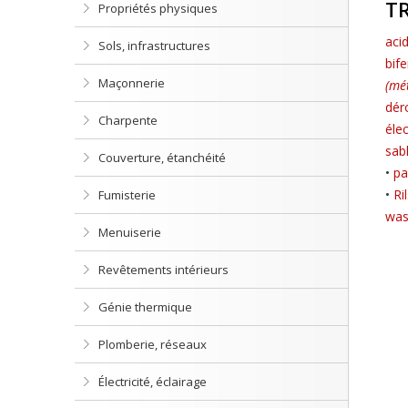
T
Propriétés physiques
aci
Sols, infrastructures
bife
Maçonnerie
(mé
dér
Charpente
éle
sab
Couverture, étanchéité
•
pa
•
Ri
Fumisterie
was
Menuiserie
Revêtements intérieurs
Génie thermique
Plomberie, réseaux
Électricité, éclairage