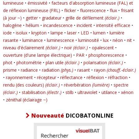
lumineuse
•
émissivité
•
facteurs d'absorption lumineuse (FAL) et
Menuiserie
de réflexion lumineuse (FRL)
•
flicker
•
fluorescence
•
flux
•
frisant
(à jour ~)
•
getter
•
gradateur
•
grille de défilement
(éclair.)
•
Revêtements intérieurs
halogène
•
hélium
•
incandescence
•
incident
•
intensité efficace
•
Génie thermique
iode
•
isolux
•
krypton
•
lampe
•
laser
•
LED
•
lumen
•
lumière
rasante
•
luminance
•
luminescence
•
luminosité
•
lux
•
néon
•
nit
•
Plomberie, réseaux
niveau d'éclairement
(éclair.)
•
noir
(éclair.)
•
opalescent
•
Électricité, éclairage
ouverture (d'une lampe électrique)
•
PAR
•
phosphorescence
•
phot
•
photométrie
•
plan utile
(éclair.)
•
polarisation
(éclair.)
•
Serrurerie, ferronnerie
prisme
•
radiance
•
radiation
(phys.)
•
rasant
•
rayon
(chauff.-éclair.)
Sécurité
•
rayonnement
•
récepteur
•
réflectance
•
réflexion
•
réfraction
•
Outils, matériel, quincaillerie
rendu (des couleurs)
(éclair.)
•
réverbération
(lumière)
•
spectre
(éclair.)
•
stabilisation
(électr.)
•
stilb
•
ultraviolet
•
utilance
•
xénon
Fixations, collages, joints
•
zénithal (éclairage ~)
Vitrerie, miroiterie
Nouveauté
DICOBATONLINE
Acoustique
Métiers