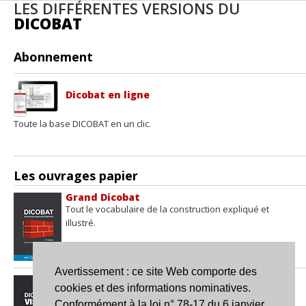
LES DIFFÉRENTES VERSIONS DU
DICOBAT
Abonnement
Dicobat en ligne
Toute la base DICOBAT en un clic.
Les ouvrages papier
Grand Dicobat
Tout le vocabulaire de la construction expliqué et
illustré.
Avertissement : ce site Web comporte des
Dicobat VISUEL
cookies et des informations nominatives.
L'essentiel du bâtiment en images et présenté par
Conformément à la loi n° 78-17 du 6 janvier
thèmes.