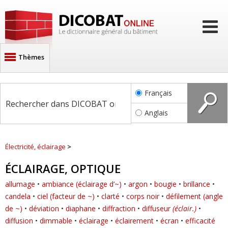
Thèmes
Architecture
Français
Description des bâtiments
Anglais
Matériaux, composants
Propriétés physiques
Électricité, éclairage
>
Sols, infrastructures
ÉCLAIRAGE, OPTIQUE
Maçonnerie
allumage
•
ambiance (éclairage d’~)
•
argon
•
bougie
•
brillance
•
Charpente
candela
•
ciel (facteur de ~)
•
clarté
•
corps noir
•
défilement (angle
Couverture, étanchéité
de ~)
•
déviation
•
diaphane
•
diffraction
•
diffuseur
(éclair.)
•
diffusion
•
dimmable
•
éclairage
•
éclairement
•
écran
•
efficacité
Fumisterie